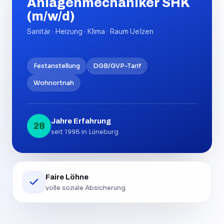
Anlagenmechaniker SHK
(m/w/d)
Sanitär · Heizung · Klima · Raum Uelzen
Festanstellung
DGB/GVP-Tarif
Wohnortnah
Jahre Erfahrung
28
seit 1998 in Lüneburg
Faire Löhne
volle soziale Absicherung