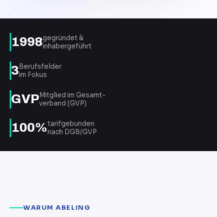
gegründet &
1998
inhabergeführt
Berufsfelder
3
im Fokus
Mitglied im Gesamt­-
GVP
verband (GVP)
tarifgebunden
100%
nach DGB/GVP
WARUM ABELING